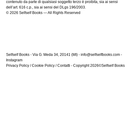
contenuto da parte di qualsiasi soggetto terzo è proibita, sia ai sensi
dell’art. 616 c.p., sia ai sensi del DLgs 196/2003.
© 2026 Selfself Books — All Rights Reserved
Selfself Books - Via G. Meda 34, 20141 (MI) - info@selfselfbooks.com -
Instagram
Privacy Policy
/
Cookie Policy
/
Contatti
- Copyright 2026©Selfself Books