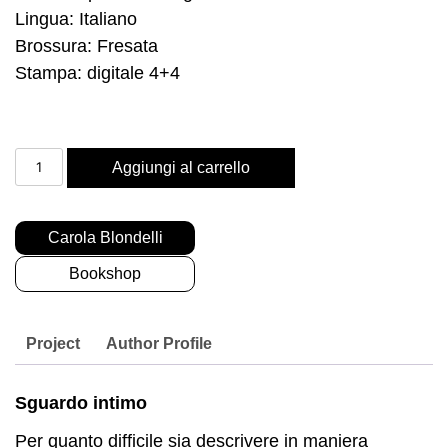
Lingua: Italiano
Brossura: Fresata
Stampa: digitale 4+4
Sguardo
Aggiungi al carrello
intimo
quantità
Categoria:
Carola Blondelli
Tag:
Bookshop
Project
Author Profile
Sguardo intimo
Per quanto difficile sia descrivere in maniera