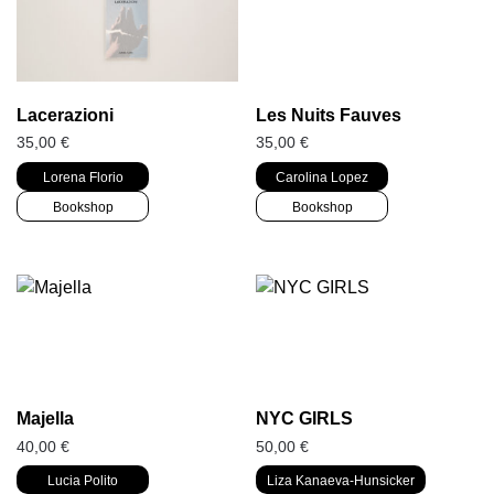
Lacerazioni
Les Nuits Fauves
35,00
€
35,00
€
Lorena Florio
Carolina Lopez
Bookshop
Bookshop
Majella
NYC GIRLS
40,00
€
50,00
€
Lucia Polito
Liza Kanaeva-Hunsicker