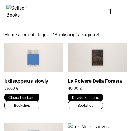
Skip
to
content
Home
/
Prodotti taggati “Bookshop”
/ Pagina 3
It disappears slowly
La Polvere Della Foresta
35,00
€
40,00
€
Chiara Lombardi
Davide Bertuccio
Bookshop
Bookshop